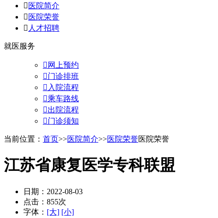

医院简介

医院荣誉

人才招聘
就医服务

网上预约

门诊排班

入院流程

乘车路线

出院流程

门诊须知
当前位置：
首页
>>
医院简介
>>
医院荣誉
医院荣誉
江苏省康复医学专科联盟
日期：2022-08-03
点击：855次
字体：
[大]
[小]