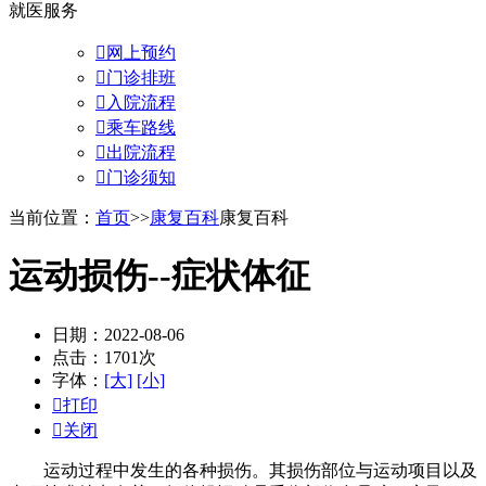
就医服务

网上预约

门诊排班

入院流程

乘车路线

出院流程

门诊须知
当前位置：
首页
>>
康复百科
康复百科
运动损伤--症状体征
日期：2022-08-06
点击：1701次
字体：
[大]
[小]

打印

关闭
运动过程中发生的各种损伤。其损伤部位与运动项目以及