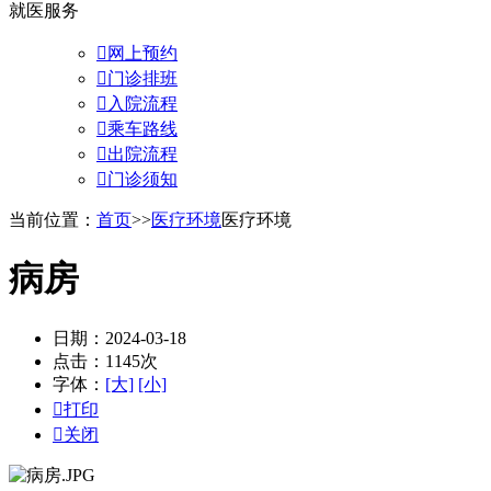
就医服务

网上预约

门诊排班

入院流程

乘车路线

出院流程

门诊须知
当前位置：
首页
>>
医疗环境
医疗环境
病房
日期：2024-03-18
点击：1145次
字体：
[大]
[小]

打印

关闭