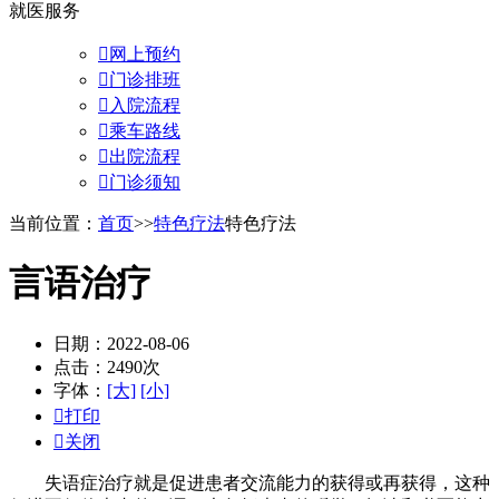
就医服务

网上预约

门诊排班

入院流程

乘车路线

出院流程

门诊须知
当前位置：
首页
>>
特色疗法
特色疗法
言语治疗
日期：2022-08-06
点击：2490次
字体：
[大]
[小]

打印

关闭
失语症治疗就是促进患者交流能力的获得或再获得，这种