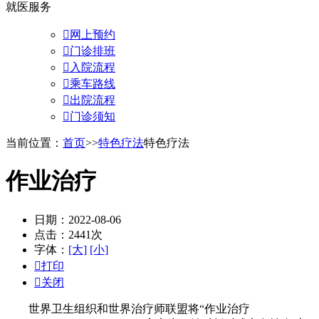
就医服务

网上预约

门诊排班

入院流程

乘车路线

出院流程

门诊须知
当前位置：
首页
>>
特色疗法
特色疗法
作业治疗
日期：2022-08-06
点击：2441次
字体：
[大]
[小]

打印

关闭
世界卫生组织和世界治疗师联盟将“作业治疗