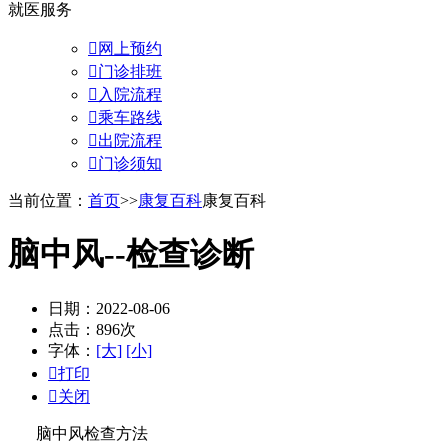
就医服务

网上预约

门诊排班

入院流程

乘车路线

出院流程

门诊须知
当前位置：
首页
>>
康复百科
康复百科
脑中风--检查诊断
日期：2022-08-06
点击：896次
字体：
[大]
[小]

打印

关闭
脑中风检查方法