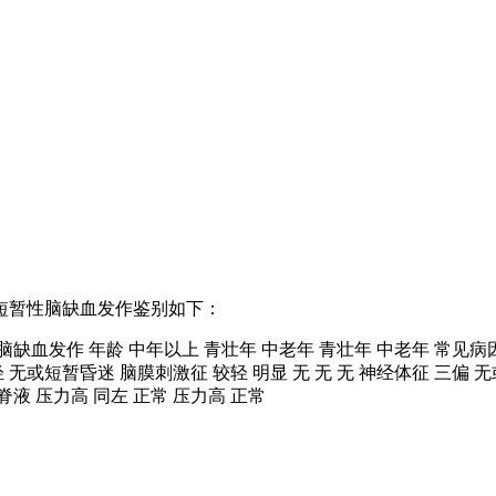
短暂性脑缺血发作鉴别如下：
缺血发作 年龄 中年以上 青壮年 中老年 青壮年 中老年 常见病因
 无或短暂昏迷 脑膜刺激征 较轻 明显 无 无 无 神经体征 三偏 
液 压力高 同左 正常 压力高 正常