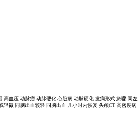
 高血压 动脉瘤 动脉硬化 心脏病 动脉硬化 发病形式 急骤 同左
无或轻微 同脑出血较轻 同脑出血 几小时内恢复 头颅CT 高密度病